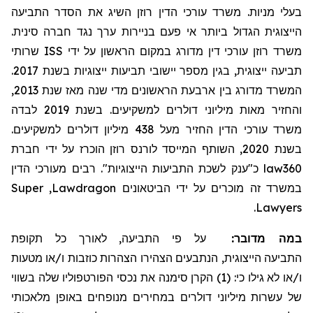
בעלי מניות. משרד עורכי הדין רוזן השיג את הסדר התביעה
הייצוגית הגדול ביותר אי פעם בניירות ערך נגד חברה סינית.
שרותי
ISS
משרד רוזן עורכי דין מדורג במקום הראשון על ידי
תביעה ייצוגית, בגין מספר יישובי תביעות ייצוגיות בשנת 2017.
המשרד מדורג בין ארבעת הראשונים מדי שנה מאז שנת 2013,
והחזיר מאות מיליוני דולרים למשקיעים. בשנת 2019 לבדה
משרד עורכי הדין החזיר
מעל
438 מיליון דולרים למשקיעים.
בשנת 2020, השותף המייסד לורנס רוזן הוכרז על ידי חברת
מעורכי הדין
כ"ענק לשכת התביעות הייצוגיות". רבים
law360
Super
,
Lawdragon
במשרד זה מוכרים על ידי הביטאונים
.
Lawyers
במה מדובר:
על פי התביעה, לאורך כל תקופת
התביעה
הייצוגית, הנתבעים הצהירו הצהרות כוזבות ו/או מטעות
ו/או לא גילו כי: (1) הקרן סימנה את נכסי הפורטפוליו שלה בשווי
של עשרות מיליוני דולרים במחירים מנופחים באופן מלאכותי