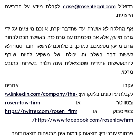
לקבלת מידע על התביעה
case@rosenlegal.com
בדוא"ל
הייצוגית.
אף מחלקה לא אושרה. עד שהדבר יקרה, אינכם מיוצגים על ידי
גורם מייעץ, אלא אם סיכמתם עם גורם כזה. באפשרותכם לבחור
גורם מייעץ מטעמכם. כמו כן, ביכולתכם להישאר חבר סמוי ולא
לעשות דבר בשלב זה. יכולתו של משקיע להיות שותף
להתאוששות עתידית פוטנציאלית אינה תלויה בשירותו כתובע
מרכזי.
עקבו אחרינו
/www.linkedin.com/company/the-
:
בלינקדאין
עידכונים
לקבלת
rosen-law-firm
או
בטוויטר
:
https://twitter.com/rosen_firm
או
בפייסבוק
:
https://www.facebook.com/rosenlawfirm/
פרסומי עורכי דין: תוצאות קודמות אינן מבטיחות תוצאה דומה.