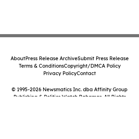
About
Press Release Archive
Submit Press Release
Terms & Conditions
Copyright/DMCA Policy
Privacy Policy
Contact
© 1995-2026 Newsmatics Inc. dba Affinity Group
Publishing & Politics Watch Bahamas. All Rights
Reserved.
Cookie Settings / Your Privacy Choices