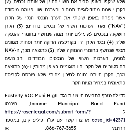
שלא שיקפו באופן סביר את השווי ההוגן של אותם נכסים; (2)
הקרן יישמה מתודולוגיית תמחור והערכת שווי פגומה מיסודה
אשר ניפחה באופן שיטתי את הערך
הנכסי
הנקי של הקרן
("NAV") ואת הערכות השווי של נכסים בודדים; (3) הקרן
הושקעה בנכסים לא נזילים יותר ממה שנחשף בחומרי ההנפקה
שלה; (4) נכסי הקרן היו בקורלציה הדוקה יותר ופחות מגוונים
מכפי שנחשף בחומרי ההנפקה שלה; (5) כתוצאה מכך, ה-NAV
למניה, הערכות
השווי של הנכסים הבודדים והביצועים
ההיסטוריים של הקרן היו מוגזמים באופן מהותי; ו-(6) כתוצאה
מכך, הקרן הייתה נתונה לסיכון מהותי שלא פורסם לקריסה
פתאומית במחיר מניות הקרן.
Easterly ROCMuni High
כדי להצטרף לתביעה הייצוגית נגד
, היכנסו
Income Municipal Bond Fund
https://rosenlegal.com/submit-form/?
ל-
או צרו קשר עם עו"ד פיליפ קים, במספר
case_id=42371
החינמי 866-767-3653, או