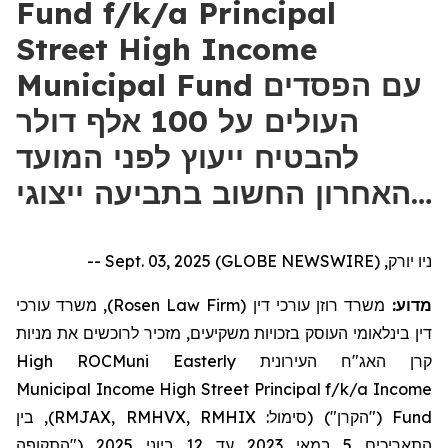
Fund f/k/a Principal
Street High Income
Municipal Fund עם הפסדים
העולים על 100 אלף דולר
להבטיח ייעוץ לפני המועד
האחרון החשוב בתביעה ייצוגי…
ניו יורק, Sept. 03, 2025 (GLOBE NEWSWIRE) --
), משרד עורכי
Rosen Law Firm
משרד רוזן עורכי דין (
מדוע:
דין בינלאומי העוסק בזכויות משקיעים, מזכיר לרוכשים את
מניות
High
ROCMuni
Easterly
העירונית
האג"ח
קרן
Municipal
Income
High
Street
Principal
f/k/a
Income
בין
("הקרן") (סימול: RMJAX, RMHVX, RMHIX),
Fund
("התקופה
2025
ביוני
12
עד
2023
במאי
5
התאריכים