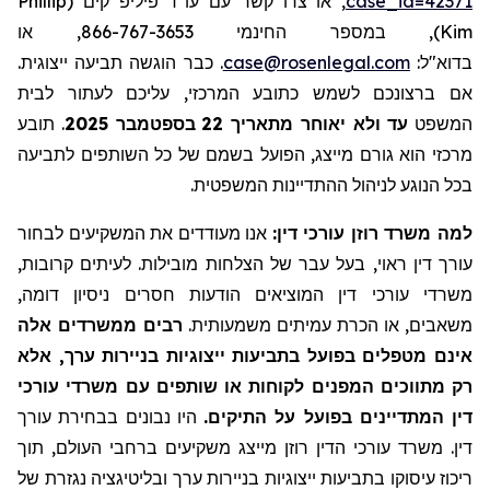
Phillip
, או צרו קשר עם עו"ד פיליפ קים (
case_id=42371
), במספר החינמי 866-767-3653, או
Kim
. כבר הוגשה תביעה ייצוגית.
case@rosenlegal.com
בדוא"ל:
אם ברצונכם לשמש כתובע המרכזי, עליכם לעתור לבית
תובע
.
בספטמבר 2025
22
עד ולא יאוחר מתאריך
המשפט
מרכזי הוא גורם מייצג, הפועל בשמם של כל השותפים לתביעה
בכל הנוגע לניהול ההתדיינות המשפטית.
למה משרד רוזן עורכי דין:
אנו מעודדים את המשקיעים לבחור
עורך דין ראוי, בעל עבר של הצלחות מובילות. לעיתים קרובות,
משרדי עורכי דין המוציאים הודעות חסרים ניסיון דומה,
משאבים, או הכרת עמיתים משמעותית.
רבים ממשרדים אלה
אינם מטפלים בפועל בתביעות ייצוגיות בניירות ערך, אלא
רק מתווכים המפנים לקוחות או שותפים עם משרדי עורכי
דין המתדיינים בפועל על התיקים.
היו נבונים בבחירת עורך
דין. משרד עורכי הדין רוזן מייצג משקיעים ברחבי העולם, תוך
ריכוז עיסוקו בתביעות ייצוגיות בניירות ערך ובליטיגציה נגזרת של