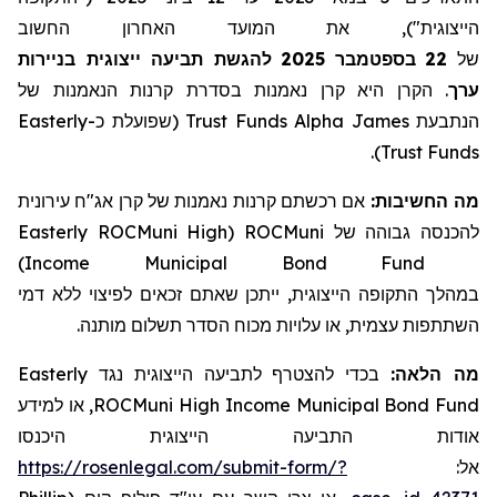
הייצוגית"), את המועד האחרון החשוב
להגשת תביעה ייצוגית בניירות
2025
בספטמבר
22
של
הקרן היא קרן נאמנות בסדרת קרנות הנאמנות של
.
ערך
Easterly
(שפועלת כ-
Trust
Funds
Alpha
הנתבעת James
).
Trust
Funds
מה החשיבות:
אם רכשתם
קרנות נאמנות של קרן אג"ח עירונית
Easterly ROCMuni High
(
ROCMuni
להכנסה גבוהה של
)
Income Municipal Bond Fund
במהלך התקופה הייצוגית, ייתכן שאתם זכאים לפיצוי ללא דמי
השתתפות עצמית, או עלויות מכוח הסדר תשלום מותנה.
Easterly
בכדי להצטרף לתביעה הייצוגית נגד
מה הלאה:
, או למידע
ROCMuni High Income Municipal Bond Fund
אודות התביעה הייצוגית היכנסו
https://rosenlegal.com/submit-form/?
אל: